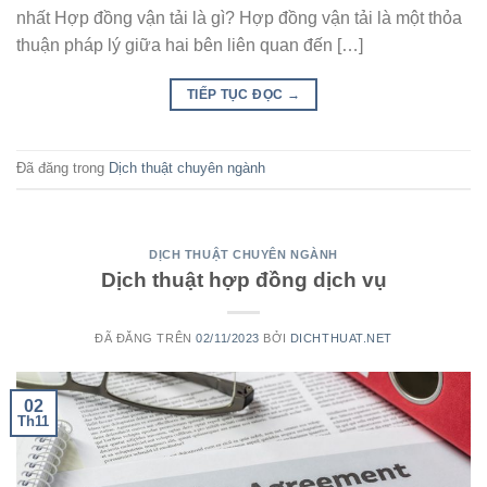
nhất Hợp đồng vận tải là gì? Hợp đồng vận tải là một thỏa
thuận pháp lý giữa hai bên liên quan đến […]
TIẾP TỤC ĐỌC
→
Đã đăng trong
Dịch thuật chuyên ngành
DỊCH THUẬT CHUYÊN NGÀNH
Dịch thuật hợp đồng dịch vụ
ĐÃ ĐĂNG TRÊN
02/11/2023
BỞI
DICHTHUAT.NET
02
Th11