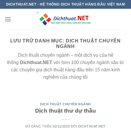
Chuyển
DICHTHUAT.NET - HỆ THỐNG DỊCH THUẬT HÀNG ĐẦU VIỆT NAM
đến
nội
dung
LƯU TRỮ DANH MỤC:
DỊCH THUẬT CHUYÊN
NGÀNH
Dịch thuật chuyên ngành – một dịch vụ của hệ
thống
Dichthuat.NET
với hơn 100 chuyên ngành sâu từ
các chuyên gia dịch thuật hàng đầu trên 15 năm kinh
nghiệm của chúng tôi
DỊCH THUẬT CHUYÊN NGÀNH
Dịch thuật thư dự thầu
ĐÃ ĐĂNG TRÊN
02/11/2023
BỞI
DICHTHUAT.NET