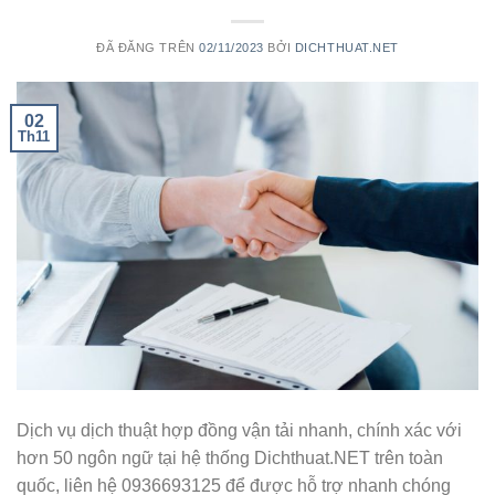
ĐÃ ĐĂNG TRÊN
02/11/2023
BỞI
DICHTHUAT.NET
02
Th11
Dịch vụ dịch thuật hợp đồng vận tải nhanh, chính xác với
hơn 50 ngôn ngữ tại hệ thống Dichthuat.NET trên toàn
quốc, liên hệ 0936693125 để được hỗ trợ nhanh chóng