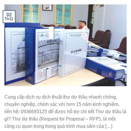
02
Th11
Cung cấp dịch vụ dịch thuật thư dự thầu nhanh chóng,
chuyên nghiệp, chính xác với hơn 15 năm kinh nghiệm,
liên hệ: 0936693125 để được hỗ trợ chi tiết Thư dự thầu là
gì? Thư dự thầu (Request for Proposal – RFP), là một
công cụ quan trọng trong quá trình mua sắm của […]