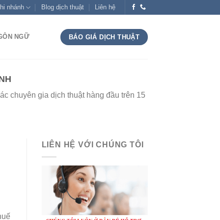
hi nhánh
Blog dịch thuật
Liên hệ
NGÔN NGỮ
BÁO GIÁ DỊCH THUẬT
NH
c chuyên gia dịch thuật hàng đầu trên 15
LIÊN HỆ VỚI CHÚNG TÔI
huế