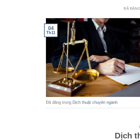
ĐÃ ĐĂN
04
Th11
Đã đăng trong
Dịch thuật chuyên ngành
Dịch t