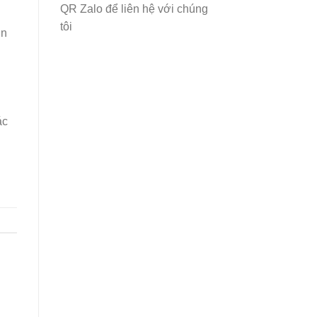
QR Zalo để liên hệ với chúng
tôi
ơn
,
ác