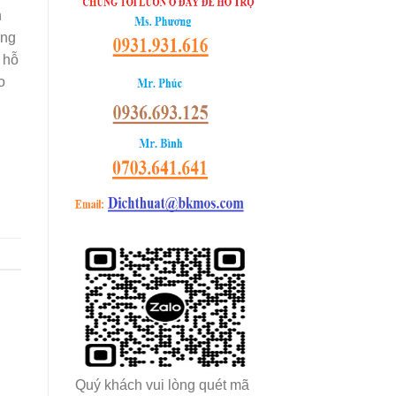
n
ống
 hỗ
o
Quý khách vui lòng quét mã