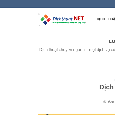
Chuyển
đến
nội
DỊCH THU
dung
L
Dịch thuật chuyên ngành – một dịch vụ c
Dịch
ĐÃ ĐĂN