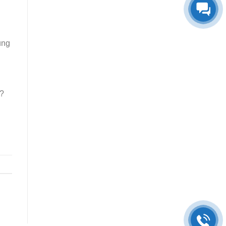
ụng
ì?