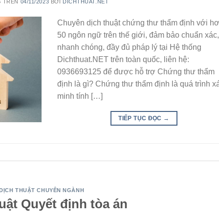
G TRÊN
04/11/2023
BỞI
DICHTHUAT.NET
Chuyên dịch thuật chứng thư thẩm định với h
50 ngôn ngữ trên thế giới, đảm bảo chuẩn xác
nhanh chóng, đầy đủ pháp lý tại Hệ thống
Dichthuat.NET trên toàn quốc, liên hệ:
0936693125 để được hỗ trợ Chứng thư thẩm
định là gì? Chứng thư thẩm định là quá trình x
minh tính […]
TIẾP TỤC ĐỌC
→
DỊCH THUẬT CHUYÊN NGÀNH
uật Quyết định tòa án