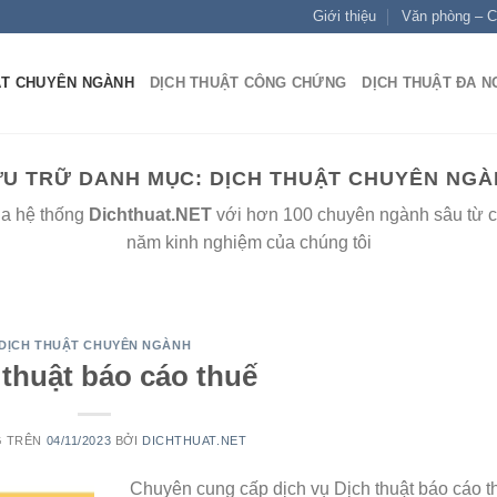
Giới thiệu
Văn phòng – C
ẬT CHUYÊN NGÀNH
DỊCH THUẬT CÔNG CHỨNG
DỊCH THUẬT ĐA 
ƯU TRỮ DANH MỤC:
DỊCH THUẬT CHUYÊN NGÀ
ủa hệ thống
Dichthuat.NET
với hơn 100 chuyên ngành sâu từ cá
năm kinh nghiệm của chúng tôi
DỊCH THUẬT CHUYÊN NGÀNH
 thuật báo cáo thuế
G TRÊN
04/11/2023
BỞI
DICHTHUAT.NET
Chuyên cung cấp dịch vụ Dịch thuật báo cáo t