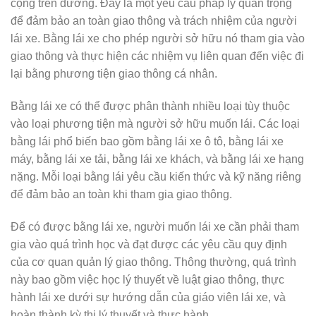
cộng trên đường. Đây là một yêu cầu pháp lý quan trọng
để đảm bảo an toàn giao thông và trách nhiệm của người
lái xe. Bằng lái xe cho phép người sở hữu nó tham gia vào
giao thông và thực hiện các nhiệm vụ liên quan đến việc đi
lại bằng phương tiện giao thông cá nhân.
Bằng lái xe có thể được phân thành nhiều loại tùy thuộc
vào loại phương tiện mà người sở hữu muốn lái. Các loại
bằng lái phổ biến bao gồm bằng lái xe ô tô, bằng lái xe
máy, bằng lái xe tải, bằng lái xe khách, và bằng lái xe hạng
nặng. Mỗi loại bằng lái yêu cầu kiến thức và kỹ năng riêng
để đảm bảo an toàn khi tham gia giao thông.
Để có được bằng lái xe, người muốn lái xe cần phải tham
gia vào quá trình học và đạt được các yêu cầu quy định
của cơ quan quản lý giao thông. Thông thường, quá trình
này bao gồm việc học lý thuyết về luật giao thông, thực
hành lái xe dưới sự hướng dẫn của giáo viên lái xe, và
hoàn thành kỳ thi lý thuyết và thực hành.