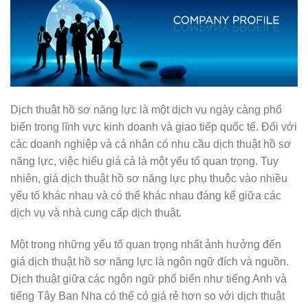
Dịch thuật hồ sơ năng lực là một dịch vụ ngày càng phổ
biến trong lĩnh vực kinh doanh và giao tiếp quốc tế. Đối với
các doanh nghiệp và cá nhân có nhu cầu dịch thuật hồ sơ
năng lực, việc hiểu giá cả là một yếu tố quan trọng. Tuy
nhiên, giá dịch thuật hồ sơ năng lực phụ thuộc vào nhiều
yếu tố khác nhau và có thể khác nhau đáng kể giữa các
dịch vụ và nhà cung cấp dịch thuật.
Một trong những yếu tố quan trọng nhất ảnh hưởng đến
giá dịch thuật hồ sơ năng lực là ngôn ngữ đích và nguồn.
Dịch thuật giữa các ngôn ngữ phổ biến như tiếng Anh và
tiếng Tây Ban Nha có thể có giá rẻ hơn so với dịch thuật