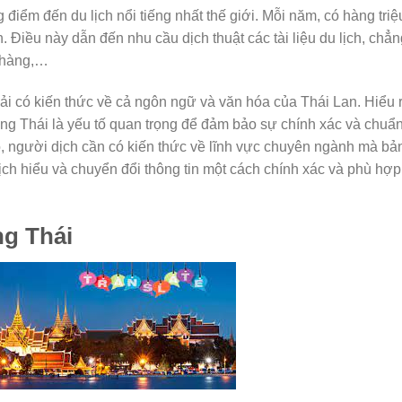
điểm đến du lịch nổi tiếng nhất thế giới. Mỗi năm, có hàng triệ
 Điều này dẫn đến nhu cầu dịch thuật các tài liệu du lịch, chẳn
 hàng,…
hải có kiến thức về cả ngôn ngữ và văn hóa của Thái Lan. Hiểu 
ếng Thái là yếu tố quan trọng để đảm bảo sự chính xác và chuẩ
đó, người dịch cần có kiến thức về lĩnh vực chuyên ngành mà bả
ịch hiểu và chuyển đổi thông tin một cách chính xác và phù hợp
ng Thái