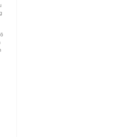
u
g
rõ
n
n