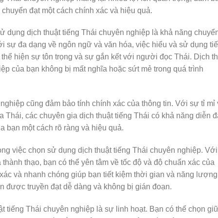
 chuyển đạt một cách chính xác và hiệu quả.
sử dụng dịch thuật tiếng Thái chuyên nghiệp là khả năng chuyể
ới sự đa dạng về ngôn ngữ và văn hóa, việc hiểu và sử dụng ti
 thể hiện sự tôn trọng và sự gắn kết với người đọc Thái. Dịch t
ệp của bạn không bị mất nghĩa hoặc sứt mẻ trong quá trình
nghiệp cũng đảm bảo tính chính xác của thông tin. Với sự tỉ mỉ
Thái, các chuyên gia dịch thuật tiếng Thái có khả năng diễn đ
ủa bạn một cách rõ ràng và hiệu quả.
rong việc chọn sử dụng dịch thuật tiếng Thái chuyên nghiệp. Với
à thành thạo, bạn có thể yên tâm về tốc độ và độ chuẩn xác của
h xác và nhanh chóng giúp bạn tiết kiệm thời gian và năng lượng
n được truyền đạt dễ dàng và không bị gián đoạn.
ật tiếng Thái chuyên nghiệp là sự linh hoạt. Bạn có thể chọn gi