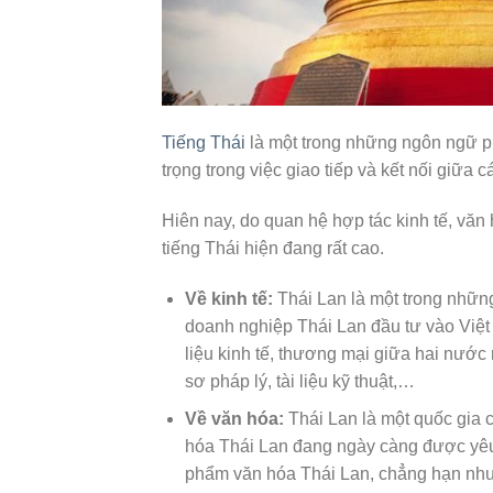
Tiếng Thái
là một trong những ngôn ngữ ph
trọng trong việc giao tiếp và kết nối giữa 
Hiên nay, do quan hệ hợp tác kinh tế, văn
tiếng Thái hiện đang rất cao.
Về kinh tế:
Thái Lan là một trong những
doanh nghiệp Thái Lan đầu tư vào Việt 
liệu kinh tế, thương mại giữa hai nước
sơ pháp lý, tài liệu kỹ thuật,…
Về văn hóa:
Thái Lan là một quốc gia 
hóa Thái Lan đang ngày càng được yêu 
phẩm văn hóa Thái Lan, chẳng hạn như