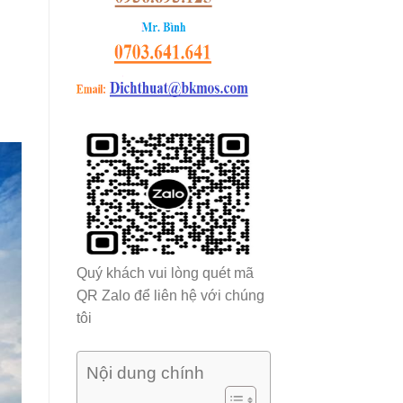
Quý khách vui lòng quét mã
QR Zalo để liên hệ với chúng
tôi
Nội dung chính