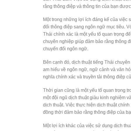
rằng thông điệp và thông tin của bạn được
Một trong những lợi ích đáng kể của việc 
đổi thông điệp sang ngôn ngữ mục tiêu. V
Thái chính xác là một yếu tố quan trọng để
chuyên nghiệp giúp đảm bảo rằng thông đi
chuyển đổi ngôn ngữ.
Bên cạnh đó, dịch thuật tiếng Thái chuyên 
am hiểu về ngôn ngữ, ngữ cảnh và văn hóa 
nghĩa chính xác và truyền tải thông điệp c
Thời gian cũng là một yếu tố quan trọng t
một đội ngũ dịch thuật giàu kinh nghiệm v
dịch thuật. Việc thực hiện dịch thuật chín
đồng thời đảm bảo rằng thông điệp của bạ
Một lợi ích khác của việc sử dụng dịch thu