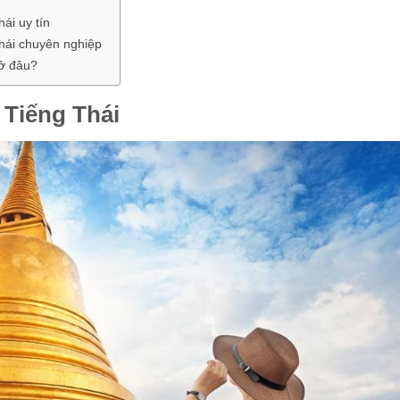
ái uy tín
Thái chuyên nghiệp
 ở đâu?
 Tiếng Thái