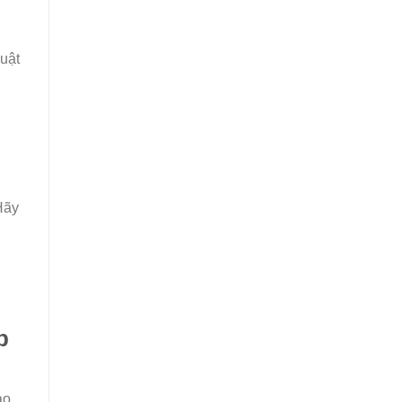
huật
Hãy
p
ảo