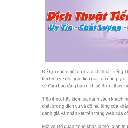
Để lựa chọn một đơn vị dịch thuật Tiếng Th
tìm hiểu về đội ngũ dịch giả của công ty d
sẽ đảm bảo rằng bản dịch sẽ được thực hiệ
Tiếp theo, hãy kiểm tra danh sách khách hà
chất lượng dịch vụ và độ hài lòng của khá
đánh giá và nhận xét trên trang web của cô
Một yếu tố quan trọng khác là thời gian thự