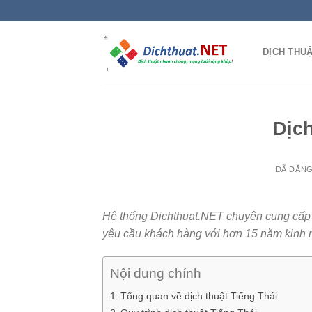
Chuyển
đến
nội
DỊCH THU
dung
Dịch
ĐÃ ĐĂN
Hệ thống Dichthuat.NET chuyên cung cấp 
yêu cầu khách hàng với hơn 15 năm kinh 
Nội dung chính
Tổng quan về dịch thuật Tiếng Thái