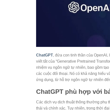
ChatGPT
, đứa con tinh thần của OpenAI, 
viết tắt của “Generative Pretrained Transf
nhiệm vụ ngôn ngữ tự nhiên, bao gồm tạo v
các cuộc đối thoại. Nó có khả năng hiểu 
ứng dụng, từ hỗ trợ ngôn ngữ tự nhiên đến
ChatGPT phù hợp với bả
Các dịch vụ dịch thuật thông thường phụ t
thái và chính xác. Tuy nhiên, trong thời đ