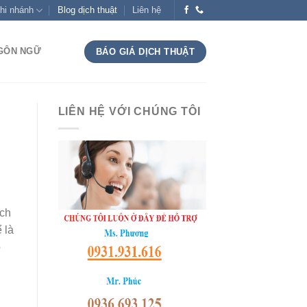
hi nhánh
Blog dịch thuật
Liên hệ
NGÔN NGỮ
BÁO GIÁ DỊCH THUẬT
LIÊN HỆ VỚI CHÚNG TÔI
ách
 là
p