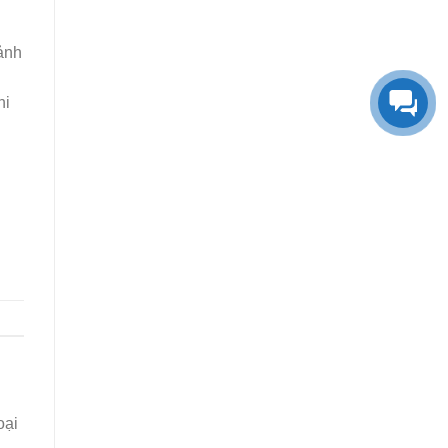
cảnh
hi
oại