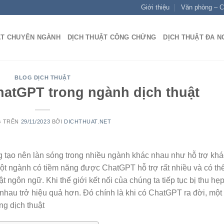
Giới thiệu
Văn phòng – C
ẬT CHUYÊN NGÀNH
DỊCH THUẬT CÔNG CHỨNG
DỊCH THUẬT ĐA 
BLOG DỊCH THUẬT
atGPT trong ngành dịch thuật
G TRÊN
29/11/2023
BỞI
DICHTHUAT.NET
tạo nên làn sóng trong nhiều ngành khác nhau như hỗ trợ kh
 một ngành có tiềm năng được ChatGPT hỗ trợ rất nhiều và có thể
t ngôn ngữ. Khi thế giới kết nối của chúng ta tiếp tục bị thu hẹ
 nhau trở hiệu quả hơn. Đó chính là khi có ChatGPT ra đời, một
ng dịch thuật