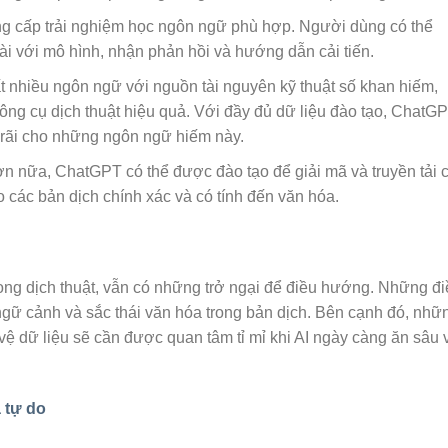
ng cấp trải nghiệm học ngôn ngữ phù hợp. Người dùng có thể
ài với mô hình, nhận phản hồi và hướng dẫn cải tiến.
t nhiều ngôn ngữ với nguồn tài nguyên kỹ thuật số khan hiếm,
công cụ dịch thuật hiệu quả. Với đầy đủ dữ liệu đào tạo, ChatG
g rãi cho những ngôn ngữ hiếm này.
ơn nữa, ChatGPT có thể được đào tạo để giải mã và truyền tải 
 các bản dịch chính xác và có tính đến văn hóa.
ong dịch thuật, vẫn có những trở ngại để điều hướng. Những đ
h ngữ cảnh và sắc thái văn hóa trong bản dịch. Bên cạnh đó, nhữ
vệ dữ liệu sẽ cần được quan tâm tỉ mỉ khi AI ngày càng ăn sâu 
ả tự do